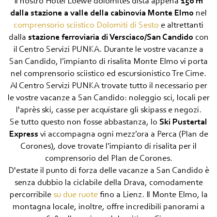
Il nostro Hotel Loewe dolomites dista appena
150 m
dalla stazione a valle della cabinovia Monte Elmo
nel
comprensorio sciistico Dolomiti di Sesto
e altrettanti
dalla
stazione ferroviaria di Versciaco/San Candido
con
il Centro Servizi PUNKA. Durante le vostre vacanze a
San Candido, l’impianto di risalita Monte Elmo vi porta
nel comprensorio sciistico ed escursionistico Tre Cime.
Al Centro Servizi PUNKA trovate tutto il necessario per
le vostre vacanze a San Candido: noleggio sci, locali per
l'après ski, casse per acquistare gli skipass e negozi.
Se tutto questo non fosse abbastanza, lo
Ski Pustertal
Express
vi accompagna ogni mezz’ora a Perca (Plan de
Corones), dove trovate l’impianto di risalita per il
comprensorio del Plan de Corones.
D'estate il punto di forza delle vacanze a San Candido è
senza dubbio la ciclabile della Drava, comodamente
percorribile
su due ruote
fino a Lienz. Il Monte Elmo, la
montagna locale, inoltre, offre incredibili panorami a