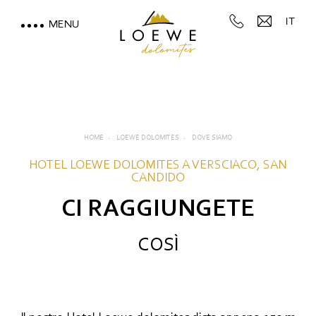
IT
MENU
LOEWE DOLOMITES
Piaceri del palato
Recensioni
HOME
LOEWE DOLOMITES
DOVE SIAMO
Galleria fotografica
HOTEL LOEWE DOLOMITES A VERSCIACO, SAN
CANDIDO
Dove siamo
CI RAGGIUNGETE
VACANZA VISTA MONTAGNE
COSÌ
MOUNTAIN SPA & WELLNESS
FEEL THE DOLOMITES