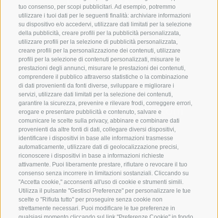
tuo consenso, per scopi pubblicitari. Ad esempio, potremmo
utilizzare i tuoi dati per le seguenti finalità: archiviare informazioni
su dispositivo e/o accedervi, utilizzare dati limitati per la selezione
della pubblicità, creare profili per la pubblicità personalizzata,
utilizzare profili per la selezione di pubblicità personalizzata,
creare profili per la personalizzazione dei contenuti, utilizzare
profili per la selezione di contenuti personalizzati, misurare le
prestazioni degli annunci, misurare le prestazioni dei contenuti,
comprendere il pubblico attraverso statistiche o la combinazione
di dati provenienti da fonti diverse, sviluppare e migliorare i
+39 0474 910070
servizi, utilizzare dati limitati per la selezione dei contenuti,
garantire la sicurezza, prevenire e rilevare frodi, correggere errori,
info@loewe-dolomites.com
erogare e presentare pubblicità e contenuto, salvare e
comunicare le scelte sulla privacy, abbinare e combinare dati
provenienti da altre fonti di dati, collegare diversi dispositivi,
identificare i dispositivi in base alle informazioni trasmesse
Hotel Loewe - Via Bolzano 6
automaticamente, utilizzare dati di geolocalizzazione precisi,
39038 San Candido/Versciaco
riconoscere i dispositivi in base a informazioni richieste
attivamente. Puoi liberamente prestare, rifiutare o revocare il tuo
Alta Pusteria - Alto Adige
consenso senza incorrere in limitazioni sostanziali. Cliccando su
"Accetta cookie," acconsenti all'uso di cookie e strumenti simili.
Utilizza il pulsante "Gestisci Preferenze" per personalizzare le tue
scelte o "Rifiuta tutto" per proseguire senza cookie non
strettamente necessari. Puoi modificare le tue preferenze in
qualsiasi momento cliccando sul link "Preferenze Cookie" in fondo