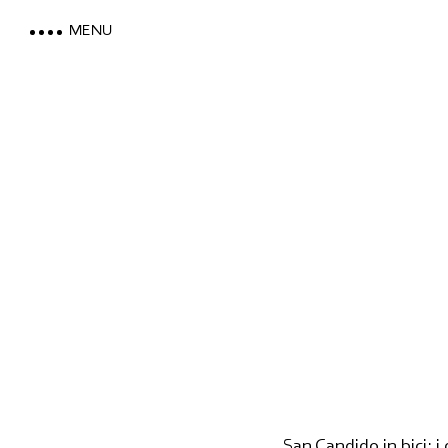
MENU
LOEWE DOLOMITES
VACANZA VISTA MONTAGN
MOUNTAIN SPA & WELLNES
FEEL THE DOLOMITES
San Candido in bici: i