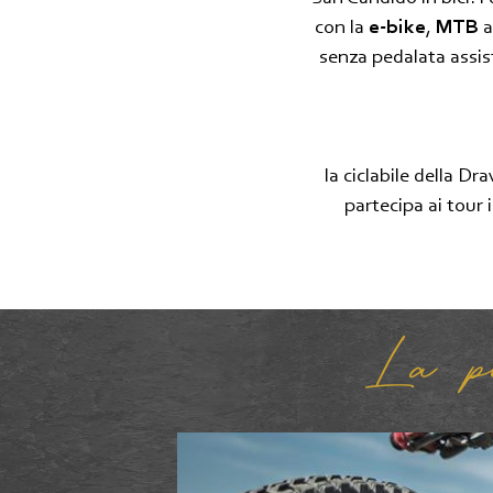
con la
e-bike
,
MTB
a
senza pedalata assis
la ciclabile della D
partecipa ai tour 
La pis