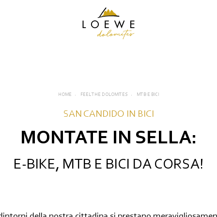
HOME
FEEL THE DOLOMITES
MTB E BICI
Direttamente sulla pista da sci
SAN CANDIDO IN BICI
MONTATE IN SELLA:
Escursioni e passeggiate
E
MTB e bici
E-BIKE, MTB E BICI DA CORSA!
S
Impianti di risalita
In moto
 dintorni della nostra cittadina si prestano meravigliosame