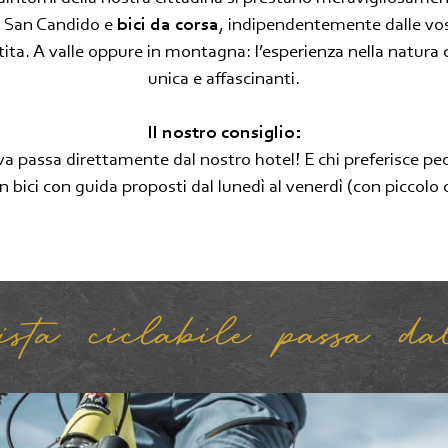
Fondo
 San Candido e
bici da corsa
, indipendentemente dalle vos
tita. A valle oppure in montagna: l’esperienza nella natura 
Ciaspolate, escursioni sulla neve,
scialpinismo
unica e affascinanti.
Il nostro consiglio:
rava passa direttamente dal nostro hotel! E chi preferisce p
in bici con guida proposti dal lunedì al venerdì (con piccolo
ta ciclabile passa dal