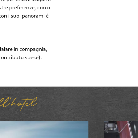
tre preferenze, con o
con i suoi panorami è
edalare in compagnia,
 contributo spese).
l’hotel