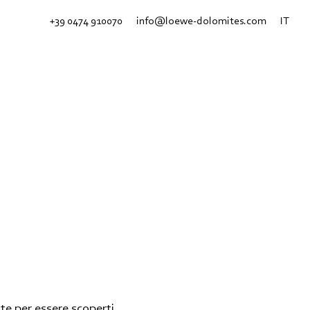
+39 0474 910070
info@loewe-dolomites.com
IT
nte per essere scoperti