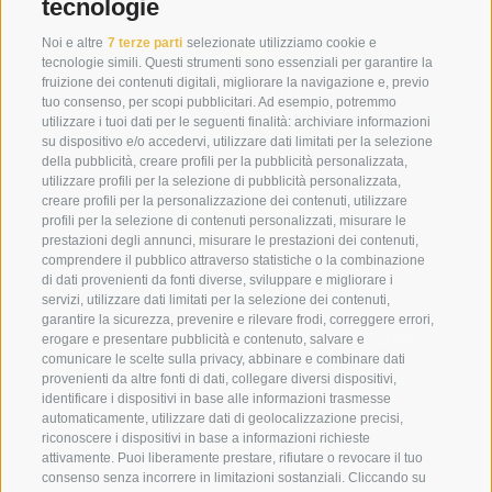
tecnologie
Noi e altre
7 terze parti
selezionate utilizziamo cookie e
tecnologie simili. Questi strumenti sono essenziali per garantire la
fruizione dei contenuti digitali, migliorare la navigazione e, previo
tuo consenso, per scopi pubblicitari. Ad esempio, potremmo
utilizzare i tuoi dati per le seguenti finalità: archiviare informazioni
su dispositivo e/o accedervi, utilizzare dati limitati per la selezione
della pubblicità, creare profili per la pubblicità personalizzata,
utilizzare profili per la selezione di pubblicità personalizzata,
creare profili per la personalizzazione dei contenuti, utilizzare
profili per la selezione di contenuti personalizzati, misurare le
prestazioni degli annunci, misurare le prestazioni dei contenuti,
comprendere il pubblico attraverso statistiche o la combinazione
di dati provenienti da fonti diverse, sviluppare e migliorare i
+39 0474 910070
servizi, utilizzare dati limitati per la selezione dei contenuti,
garantire la sicurezza, prevenire e rilevare frodi, correggere errori,
info@loewe-dolomites.com
erogare e presentare pubblicità e contenuto, salvare e
comunicare le scelte sulla privacy, abbinare e combinare dati
provenienti da altre fonti di dati, collegare diversi dispositivi,
identificare i dispositivi in base alle informazioni trasmesse
Hotel Loewe - Via Bolzano 6
automaticamente, utilizzare dati di geolocalizzazione precisi,
39038 San Candido/Versciaco
riconoscere i dispositivi in base a informazioni richieste
Alta Pusteria - Alto Adige
attivamente. Puoi liberamente prestare, rifiutare o revocare il tuo
consenso senza incorrere in limitazioni sostanziali. Cliccando su