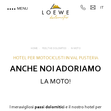
IT
MENU
LOEWE DOLOMITES
VACANZA VISTA MONTAGNE
MOUNTAIN SPA & WELLNESS
HOME
FEEL THE DOLOMITES
IN MOTO
HOTEL PER MOTOCICLISTI IN VAL PUSTERIA
FEEL THE DOLOMITES
ANCHE NOI ADORIAMO
Direttamente sulla pista da sci
LA MOTO!
Escursioni e passeggiate
MTB e bici
I meravigliosi
passi dolomitici
e il nostro hotel per
Impianti di risalita