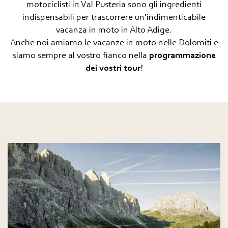
motociclisti in Val Pusteria sono gli ingredienti
indispensabili per trascorrere un'indimenticabile
In moto
vacanza in moto in Alto Adige.
Fondo
Anche noi amiamo le vacanze in moto nelle Dolomiti e
siamo sempre al vostro fianco nella
programmazione
Ciaspolate, escursioni sulla neve,
dei vostri tour
!
scialpinismo