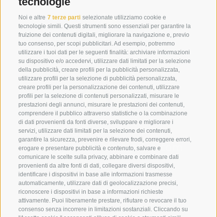
tecnologie
Noi e altre
7 terze parti
selezionate utilizziamo cookie e
tecnologie simili. Questi strumenti sono essenziali per garantire la
fruizione dei contenuti digitali, migliorare la navigazione e, previo
tuo consenso, per scopi pubblicitari. Ad esempio, potremmo
utilizzare i tuoi dati per le seguenti finalità: archiviare informazioni
su dispositivo e/o accedervi, utilizzare dati limitati per la selezione
della pubblicità, creare profili per la pubblicità personalizzata,
utilizzare profili per la selezione di pubblicità personalizzata,
creare profili per la personalizzazione dei contenuti, utilizzare
profili per la selezione di contenuti personalizzati, misurare le
prestazioni degli annunci, misurare le prestazioni dei contenuti,
comprendere il pubblico attraverso statistiche o la combinazione
di dati provenienti da fonti diverse, sviluppare e migliorare i
+39 0474 910070
servizi, utilizzare dati limitati per la selezione dei contenuti,
garantire la sicurezza, prevenire e rilevare frodi, correggere errori,
info@loewe-dolomites.com
erogare e presentare pubblicità e contenuto, salvare e
comunicare le scelte sulla privacy, abbinare e combinare dati
provenienti da altre fonti di dati, collegare diversi dispositivi,
identificare i dispositivi in base alle informazioni trasmesse
Hotel Loewe - Via Bolzano 6
automaticamente, utilizzare dati di geolocalizzazione precisi,
39038 San Candido/Versciaco
riconoscere i dispositivi in base a informazioni richieste
attivamente. Puoi liberamente prestare, rifiutare o revocare il tuo
Alta Pusteria - Alto Adige
consenso senza incorrere in limitazioni sostanziali. Cliccando su