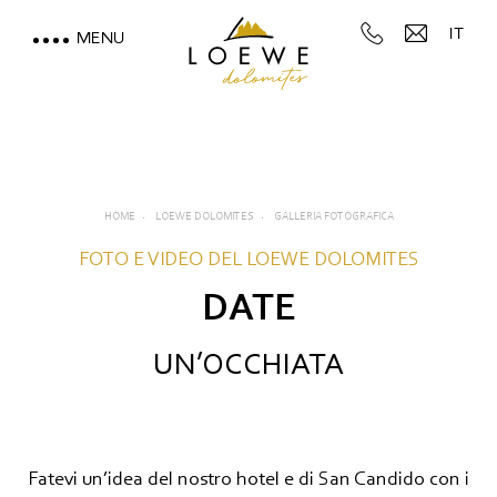
IT
MENU
LOEWE DOLOMITES
Piaceri del palato
Recensioni
HOME
LOEWE DOLOMITES
GALLERIA FOTOGRAFICA
Galleria fotografica
FOTO E VIDEO DEL LOEWE DOLOMITES
DATE
Dove siamo
VACANZA VISTA MONTAGNE
UN’OCCHIATA
MOUNTAIN SPA & WELLNESS
FEEL THE DOLOMITES
Fatevi un’idea del nostro hotel e di San Candido con i