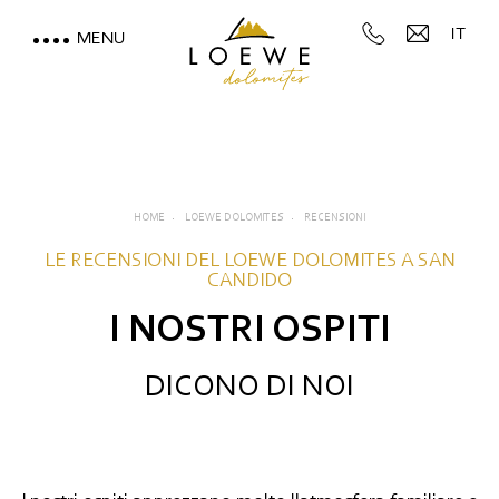
IT
MENU
LOEWE DOLOMITES
Piaceri del palato
Recensioni
HOME
LOEWE DOLOMITES
RECENSIONI
Galleria fotografica
LE RECENSIONI DEL LOEWE DOLOMITES A SAN
CANDIDO
Dove siamo
I NOSTRI OSPITI
VACANZA VISTA MONTAGNE
DICONO DI NOI
MOUNTAIN SPA & WELLNESS
FEEL THE DOLOMITES