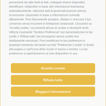
provenienti da altre fonti di dati, collegare diversi dispositivi,
identificare i dispositivi in base alle informazioni trasmesse
Hotel Loewe - Via Bolzano 6
automaticamente, utilizzare dati di geolocalizzazione precisi,
39038 San Candido/Versciaco
riconoscere i dispositivi in base a informazioni richieste
attivamente. Puoi liberamente prestare, rifiutare o revocare il tuo
Alta Pusteria - Alto Adige
consenso senza incorrere in limitazioni sostanziali. Cliccando su
"Accetta cookie," acconsenti all'uso di cookie e strumenti simili.
Utilizza il pulsante "Gestisci Preferenze" per personalizzare le tue
scelte o "Rifiuta tutto" per proseguire senza cookie non
strettamente necessari. Puoi modificare le tue preferenze in
qualsiasi momento cliccando sul link "Preferenze Cookie" in fondo
alla pagina o sull'icona dello scudo in basso a sinistra. Le tue
preferenze si applicheranno al solo dispositivo in uso.
METEO
WEBCAM
NEWSLETTER
DOVE SIA
Accetta cookie
come enjoy relax
MAPPA DEL SITO
CREDITS
COOKIE POLICY
PRIVACY
Preferenze Cookies
UID IT02364640215
Rifiuta tutto
created with passion by
Maggiori informazioni
RICHIESTA
PRENOTAZIONE