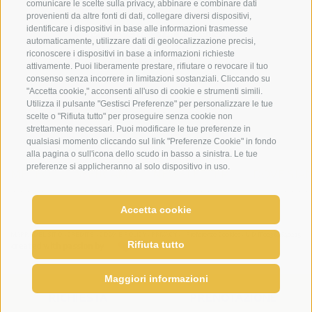
comunicare le scelte sulla privacy, abbinare e combinare dati
provenienti da altre fonti di dati, collegare diversi dispositivi,
identificare i dispositivi in base alle informazioni trasmesse
Hotel Loewe - Via Bolzano 6
automaticamente, utilizzare dati di geolocalizzazione precisi,
39038 San Candido/Versciaco
riconoscere i dispositivi in base a informazioni richieste
attivamente. Puoi liberamente prestare, rifiutare o revocare il tuo
Alta Pusteria - Alto Adige
consenso senza incorrere in limitazioni sostanziali. Cliccando su
"Accetta cookie," acconsenti all'uso di cookie e strumenti simili.
Utilizza il pulsante "Gestisci Preferenze" per personalizzare le tue
scelte o "Rifiuta tutto" per proseguire senza cookie non
strettamente necessari. Puoi modificare le tue preferenze in
qualsiasi momento cliccando sul link "Preferenze Cookie" in fondo
alla pagina o sull'icona dello scudo in basso a sinistra. Le tue
preferenze si applicheranno al solo dispositivo in uso.
METEO
WEBCAM
NEWSLETTER
DOVE SIA
Accetta cookie
come enjoy relax
MAPPA DEL SITO
CREDITS
COOKIE POLICY
PRIVACY
Preferenze Cookies
UID IT02364640215
Rifiuta tutto
created with passion by
Maggiori informazioni
RICHIESTA
PRENOTAZIONE