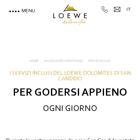
IT
MENU
LOEWE DOLOMITES
VACANZA VISTA MONTAGNE
Camere, suite e prezzi
HOME
VACANZA VISTA MONTAGNE
SERVIZI INCLUSI
I SERVIZI INCLUSI DEL LOEWE DOLOMITES DI SAN
Servizi inclusi
CANDIDO
Buono a sapersi
PER GODERSI APPIENO
Offerte
OGNI GIORNO
Caparra
Assicurazione viaggio