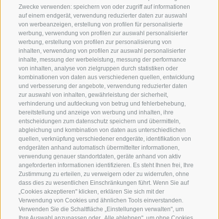
Zwecke verwenden: speichern von oder zugriff auf informationen
auf einem endgerät, verwendung reduzierter daten zur auswahl
von werbeanzeigen, erstellung von profilen für personalisierte
werbung, verwendung von profilen zur auswahl personalisierter
werbung, erstellung von profilen zur personalisierung von
inhalten, verwendung von profilen zur auswahl personalisierter
inhalte, messung der werbeleistung, messung der performance
von inhalten, analyse von zielgruppen durch statistiken oder
kombinationen von daten aus verschiedenen quellen, entwicklung
und verbesserung der angebote, verwendung reduzierter daten
zur auswahl von inhalten, gewährleistung der sicherheit,
verhinderung und aufdeckung von betrug und fehlerbehebung,
+39 0474 910070
bereitstellung und anzeige von werbung und inhalten, ihre
entscheidungen zum datenschutz speichern und übermitteln,
info@loewe-dolomites.com
abgleichung und kombination von daten aus unterschiedlichen
quellen, verknüpfung verschiedener endgeräte, identifikation von
endgeräten anhand automatisch übermittelter informationen,
Hotel Loewe - Boznerstraße
verwendung genauer standortdaten, geräte anhand von aktiv
angeforderten informationen identifizieren. Es steht Ihnen frei, Ihre
6
Zustimmung zu erteilen, zu verweigern oder zu widerrufen, ohne
39038 Innichen/Vierschach
dass dies zu wesentlichen Einschränkungen führt. Wenn Sie auf
Hochpustertal - Südtirol
„Cookies akzeptieren" klicken, erklären Sie sich mit der
Verwendung von Cookies und ähnlichen Tools einverstanden.
Verwenden Sie die Schaltfläche „Einstellungen verwalten", um
Ihre Auswahl anzupassen oder „Alle ablehnen", um ohne Cookies