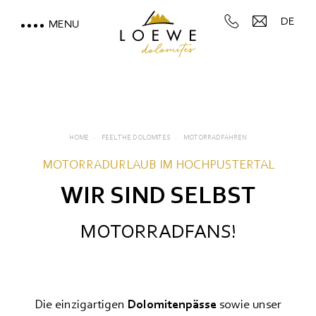
DE
MENU
LOEWE DOLOMITES
WOHNEN MIT BERGBLICK
MOUNTAIN SPA & WELLNESS
HOME
FEEL THE DOLOMITES
MOTORRADFAHREN
MOTORRADURLAUB IM HOCHPUSTERTAL
FEEL THE DOLOMITES
WIR SIND SELBST
Direkt an der Skipiste
MOTORRADFANS!
Wandern & Spazieren
Mtb & Radfahren
Die einzigartigen
Dolomitenpässe
sowie unser
Aufstiegsanlagen