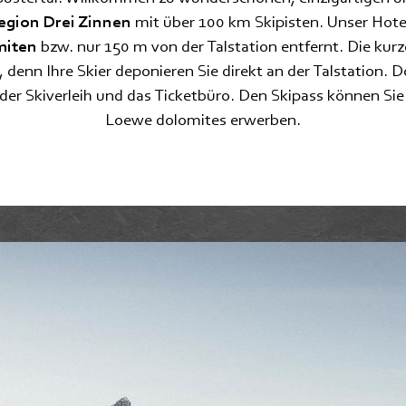
Langlaufen
egion Drei Zinnen
mit über 100 km Skipisten. Unser Hotel
miten
bzw. nur 150 m von der Talstation entfernt. Die kur
Schneeschuh, Winterwandern,
Skitouren
denn Ihre Skier deponieren Sie direkt an der Talstation. Do
r Skiverleih und das Ticketbüro. Den Skipass können Sie
Loewe dolomites erwerben.