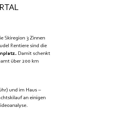
ERTAL
ie Skiregion 3 Zinnen
del Rentiere sind die
nplatz.
Damit schenkt
esamt über 200 km
ühr) und im Haus –
achtskilauf an einigen
Videoanalyse.