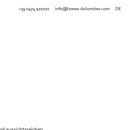
+39 0474 910070
info@loewe-dolomites.com
DE
nd aussichtsreichen