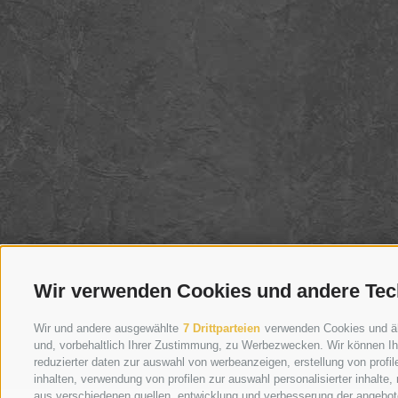
Wir verwenden Cookies und andere Tec
Wir und andere ausgewählte
7 Drittparteien
verwenden Cookies und ähnl
und, vorbehaltlich Ihrer Zustimmung, zu Werbezwecken. Wir können Ih
reduzierter daten zur auswahl von werbeanzeigen, erstellung von profile
inhalten, verwendung von profilen zur auswahl personalisierter inhalt
aus verschiedenen quellen, entwicklung und verbesserung der angebote