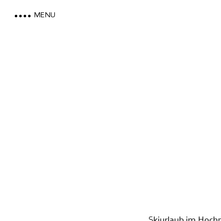
MENU
LOEWE DOLOMITES
WOHNEN MIT BERGBLICK
MOUNTAIN SPA & WELLNES
FEEL THE DOLOMITES
Skiurlaub im Hochp