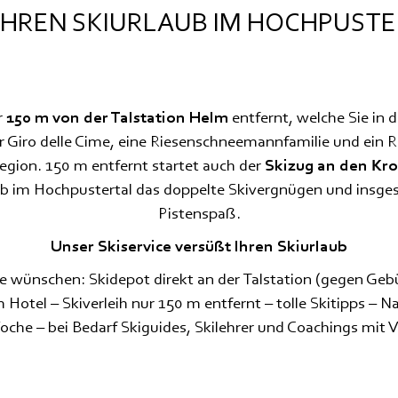
IHREN SKIURLAUB IM HOCHPUST
r
150 m von der Talstation Helm
entfernt, welche Sie in d
r Giro delle Cime, eine Riesenschneemannfamilie und ein Ru
region. 150 m entfernt startet auch der
Skizug an den Kro
aub im Hochpustertal das doppelte Skivergnügen und insg
Pistenspaß.
Unser Skiservice versüßt Ihren Skiurlaub
ie wünschen: Skidepot direkt an der Talstation (gegen Geb
 Hotel – Skiverleih nur 150 m entfernt – tolle Skitipps – N
che – bei Bedarf Skiguides, Skilehrer und Coachings mit 