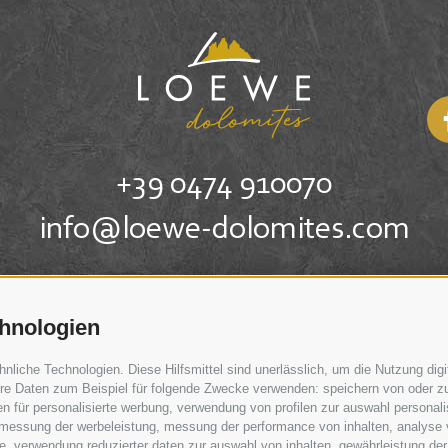
+39 0474 910070
info@loewe-dolomites.com
Hotel Loewe - Boznerstraße 6
39038 Innichen/Vierschach Hochpustertal - Südtirol
hnologien
iche Technologien. Diese Hilfsmittel sind unerlässlich, um die Nutzung digit
re Daten zum Beispiel für folgende Zwecke verwenden: speichern von oder zu
n für personalisierte werbung, verwendung von profilen zur auswahl personalis
e, messung der werbeleistung, messung der performance von inhalten, analyse
, verwendung reduzierter daten zur auswahl von inhalten, gewährleistung der