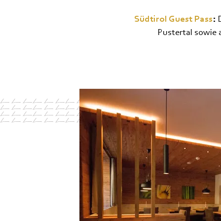
Südtirol Guest Pass
:
Pustertal sowie a