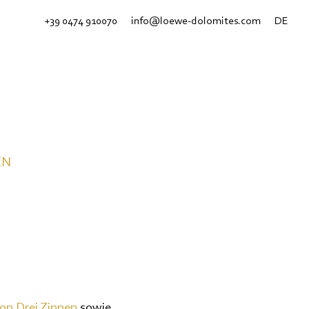
+39 0474 910070
info@loewe-dolomites.com
DE
EN
ion Drei Zinnen
sowie