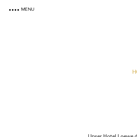
MENU
LOEWE DOLOMITES
H
WOHNEN MIT BERGBLICK
MOUNTAIN SPA & WELLNES
FEEL THE DOLOMITES
Unser Hotel Loewe d