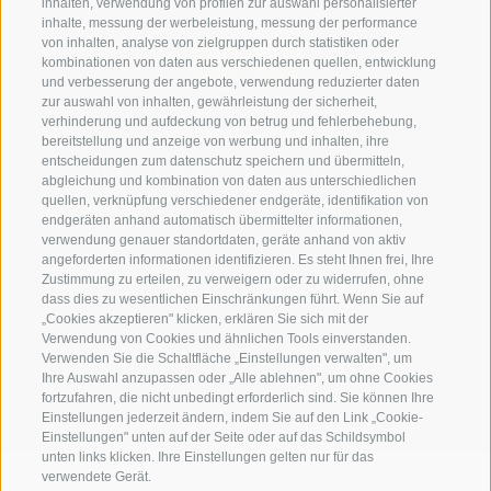
inhalten, verwendung von profilen zur auswahl personalisierter
inhalte, messung der werbeleistung, messung der performance
von inhalten, analyse von zielgruppen durch statistiken oder
kombinationen von daten aus verschiedenen quellen, entwicklung
und verbesserung der angebote, verwendung reduzierter daten
zur auswahl von inhalten, gewährleistung der sicherheit,
verhinderung und aufdeckung von betrug und fehlerbehebung,
+39 0474 910070
bereitstellung und anzeige von werbung und inhalten, ihre
entscheidungen zum datenschutz speichern und übermitteln,
info@loewe-dolomites.com
abgleichung und kombination von daten aus unterschiedlichen
quellen, verknüpfung verschiedener endgeräte, identifikation von
endgeräten anhand automatisch übermittelter informationen,
Hotel Loewe - Boznerstraße
verwendung genauer standortdaten, geräte anhand von aktiv
angeforderten informationen identifizieren. Es steht Ihnen frei, Ihre
6
Zustimmung zu erteilen, zu verweigern oder zu widerrufen, ohne
39038 Innichen/Vierschach
dass dies zu wesentlichen Einschränkungen führt. Wenn Sie auf
„Cookies akzeptieren" klicken, erklären Sie sich mit der
Hochpustertal - Südtirol
Verwendung von Cookies und ähnlichen Tools einverstanden.
Verwenden Sie die Schaltfläche „Einstellungen verwalten", um
Ihre Auswahl anzupassen oder „Alle ablehnen", um ohne Cookies
fortzufahren, die nicht unbedingt erforderlich sind. Sie können Ihre
Einstellungen jederzeit ändern, indem Sie auf den Link „Cookie-
Einstellungen" unten auf der Seite oder auf das Schildsymbol
unten links klicken. Ihre Einstellungen gelten nur für das
verwendete Gerät.