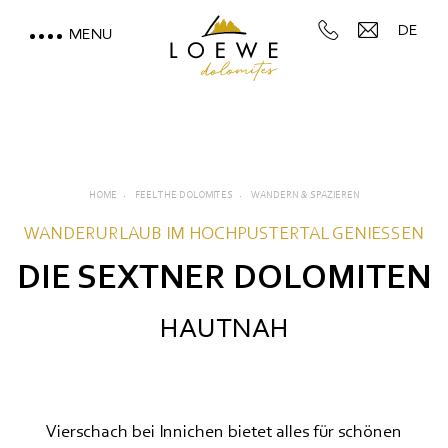
DE
MENU
LOEWE DOLOMITES
WOHNEN MIT BERGBLICK
MOUNTAIN SPA & WELLNESS
HOME
FEEL THE DOLOMITES
WANDERN & SPAZIEREN
WANDERURLAUB IM HOCHPUSTERTAL GENIESSEN
FEEL THE DOLOMITES
DIE SEXTNER DOLOMITEN
Direkt an der Skipiste
HAUTNAH
Wandern & Spazieren
Mtb & Radfahren
Vierschach bei Innichen bietet alles für schönen
Aufstiegsanlagen