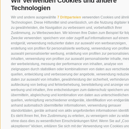
Wir verwenden Cookies und andere
Technologien
Wir und andere ausgewählte
7 Drittparteien
verwenden Cookies und ähnl
Technologien. Diese Hilfsmittel sind unerlässlich, um die Nutzung digitaler 
zu gewährleisten, die Navigation zu verbessern und, vorbehaltlich Ihrer
Zustimmung, zu Werbezwecken. Wir können Ihre Daten zum Beispiel für fo
Zwecke verwenden: speichern von oder zugriff auf informationen auf einem
endgerät, verwendung reduzierter daten zur auswahl von werbeanzeigen,
erstellung von profilen für personalisierte werbung, verwendung von profile
auswahl personalisierter werbung, erstellung von profilen zur personalisie
inhalten, verwendung von profilen zur auswahl personalisierter inhalte, m
der werbeleistung, messung der performance von inhalten, analyse von
zielgruppen durch statistiken oder kombinationen von daten aus verschied
quellen, entwicklung und verbesserung der angebote, verwendung reduzier
daten zur auswahl von inhalten, gewährleistung der sicherheit, verhinderu
aufdeckung von betrug und fehlerbehebung, bereitstellung und anzeige vo
werbung und inhalten, ihre entscheidungen zum datenschutz speichern un
übermitteln, abgleichung und kombination von daten aus unterschiedlichen
quellen, verknüpfung verschiedener endgeräte, identifikation von endgerät
anhand automatisch übermittelter informationen, verwendung genauer
standortdaten, geräte anhand von aktiv angeforderten informationen identifi
Es steht Ihnen frei, Ihre Zustimmung zu erteilen, zu verweigern oder zu wide
ohne dass dies zu wesentlichen Einschränkungen führt. Wenn Sie auf „Coo
akzeptieren" klicken, erklären Sie sich mit der Verwendung von Cookies un