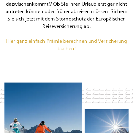
dazwischenkommt!? Ob Sie Ihren Urlaub erst gar nicht
MOUNTAIN SPA & WELLNE
antreten können oder früher abreisen müssen: Sichern
Sie sich jetzt mit dem Stornoschutz der Europäischen
FEEL THE DOLOMITES
Reiseversicherung ab.
Hier ganz einfach Prämie berechnen und Versicherung
buchen!