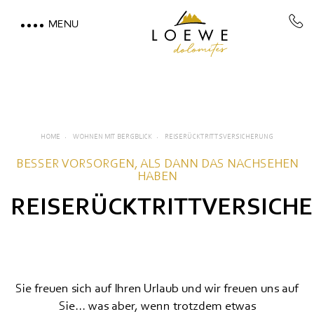
MENU
LOEWE DOLOMITES
WOHNEN MIT BERGBLIC
Zimmer, Suiten & Preise
HOME
WOHNEN MIT BERGBLICK
REISERÜCKTRITTSVERSICHERUNG
BESSER VORSORGEN, ALS DANN DAS NACHSEHEN
Inklusivleistungen
HABEN
Gut zu wissen
REISERÜCKTRITTVERSICH
Angebote
Anzahlung
Sie freuen sich auf Ihren Urlaub und wir freuen uns auf
Reiserücktrittsversicherung
Sie... was aber, wenn trotzdem etwas