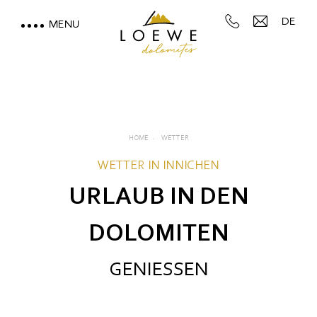
DE
MENU
LOEWE DOLOMITES
WOHNEN MIT BERGBLICK
MOUNTAIN SPA & WELLNESS
HOME
WETTER
WETTER IN INNICHEN
FEEL THE DOLOMITES
URLAUB IN DEN
DOLOMITEN
GENIESSEN