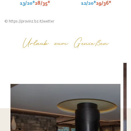
13/20°
28/35°
12/20°
29/36°
©
https://provinz.bz.it/wetter
Urlaub zum Genießen