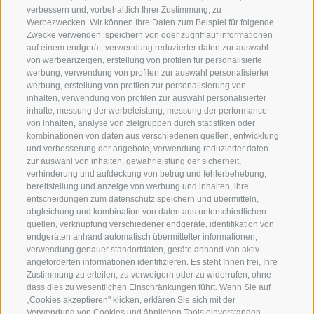
verbessern und, vorbehaltlich Ihrer Zustimmung, zu
Werbezwecken. Wir können Ihre Daten zum Beispiel für folgende
Zwecke verwenden: speichern von oder zugriff auf informationen
auf einem endgerät, verwendung reduzierter daten zur auswahl
von werbeanzeigen, erstellung von profilen für personalisierte
werbung, verwendung von profilen zur auswahl personalisierter
werbung, erstellung von profilen zur personalisierung von
inhalten, verwendung von profilen zur auswahl personalisierter
inhalte, messung der werbeleistung, messung der performance
von inhalten, analyse von zielgruppen durch statistiken oder
kombinationen von daten aus verschiedenen quellen, entwicklung
und verbesserung der angebote, verwendung reduzierter daten
zur auswahl von inhalten, gewährleistung der sicherheit,
verhinderung und aufdeckung von betrug und fehlerbehebung,
+39 0474 910070
bereitstellung und anzeige von werbung und inhalten, ihre
entscheidungen zum datenschutz speichern und übermitteln,
info@loewe-dolomites.com
abgleichung und kombination von daten aus unterschiedlichen
quellen, verknüpfung verschiedener endgeräte, identifikation von
endgeräten anhand automatisch übermittelter informationen,
Hotel Loewe - Boznerstraße
verwendung genauer standortdaten, geräte anhand von aktiv
angeforderten informationen identifizieren. Es steht Ihnen frei, Ihre
6
Zustimmung zu erteilen, zu verweigern oder zu widerrufen, ohne
39038 Innichen/Vierschach
dass dies zu wesentlichen Einschränkungen führt. Wenn Sie auf
„Cookies akzeptieren" klicken, erklären Sie sich mit der
Hochpustertal - Südtirol
Verwendung von Cookies und ähnlichen Tools einverstanden.