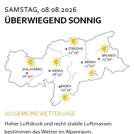
SAMSTAG, 08.08.2026
ÜBERWIEGEND SONNIG
STERZING
14°
29°
BRUNECK
15°
30°
BRIXEN
17°
32°
SCHLANDERS
MERAN
18°
33°
16°
30°
BOZEN
19°
33°
ALLGEMEINE WETTERLAGE
Hoher Luftdruck und recht stabile Luftmassen
bestimmen das Wetter im Alpenraum.