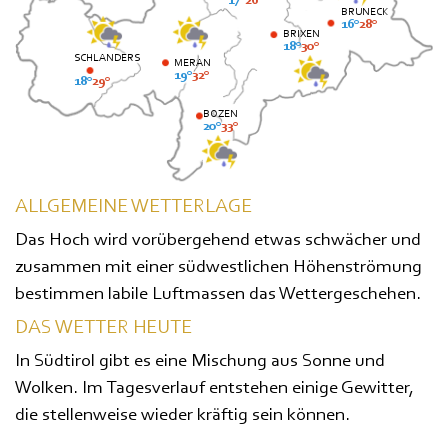
17°
26°
BRUNECK
16°
28°
BRIXEN
18°
30°
SCHLANDERS
MERAN
19°
32°
18°
29°
BOZEN
20°
33°
ALLGEMEINE WETTERLAGE
Das Hoch wird vorübergehend etwas schwächer und
zusammen mit einer südwestlichen Höhenströmung
bestimmen labile Luftmassen das Wettergeschehen.
DAS WETTER HEUTE
In Südtirol gibt es eine Mischung aus Sonne und
Wolken. Im Tagesverlauf entstehen einige Gewitter,
die stellenweise wieder kräftig sein können.