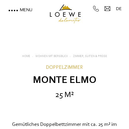
DE
MENU
LOEWE DOLOMITES
WOHNEN MIT BERGBLICK
Zimmer, Suiten & Preise
HOME
WOHNEN MIT BERGBLICK
ZIMMER, SUITEN & PREISE
DOPPELZIMMER
Inklusivleistungen
MONTE ELMO
Gut zu wissen
25 M²
Angebote
Anzahlung
Reiserücktrittsversicherung
Gemütliches Doppelbettzimmer mit ca. 25 m² im