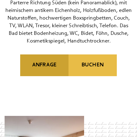
Parterre Richtung Süden (kein Panoramablick), mit
MOUNTAIN SPA & WELLNESS
heimischem antikem Eichenholz, Holzfußboden, edlen
Naturstoffen, hochwertigen Boxspringbetten, Couch,
FEEL THE DOLOMITES
TV, WLAN, Tresor, kleiner Schreibtisch, Telefon. Das
Bad bietet Bodenheizung, WC, Bidet, Föhn, Dusche,
Kosmetikspiegel, Handtuchtrockner.
ANFRAGE
BUCHEN