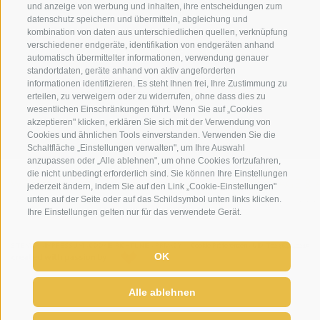
überwiesen wurde. Haben Sie bitte Verständnis, dass
WINTER
und anzeige von werbung und inhalten, ihre entscheidungen zum
wir bei einer Überweisung keine Spesen übernehmen
datenschutz speichern und übermitteln, abgleichung und
Hotel Loewe - Boznerstraße
kombination von daten aus unterschiedlichen quellen, verknüpfung
optimale Anbindungen vom Hotel ins Skigebiet
können. Die
Anzahlung
gilt als Kaution, die bei
6
verschiedener endgeräte, identifikation von endgeräten anhand
39038 Innichen/Vierschach
Drei Zinnen – Helmbahn liegt nur 150 m entfernt
Stornierung nicht zurückerstattet wird. Die Anzahlung
automatisch übermittelter informationen, verwendung genauer
standortdaten, geräte anhand von aktiv angeforderten
Hochpustertal - Südtirol
– gemütlich zu Fuß erreichbar
können Sie wie folgt leisten: Überweisung "click to
informationen identifizieren. Es steht Ihnen frei, Ihre Zustimmung zu
Skipass-Service im Haus
pay".
erteilen, zu verweigern oder zu widerrufen, ohne dass dies zu
wesentlichen Einschränkungen führt. Wenn Sie auf „Cookies
Skischul-Service: die Skischule kommt zu einem
akzeptieren" klicken, erklären Sie sich mit der Verwendung von
NICHTRAUCHERZIMMER
Infoabend ins Haus; bei dieser Gelegenheit
Cookies und ähnlichen Tools einverstanden. Verwenden Sie die
Schaltfläche „Einstellungen verwalten", um Ihre Auswahl
können Sie auch die Einschreibung machen
Alle Zimmer sind Nichtraucherzimmer.
anzupassen oder „Alle ablehnen", um ohne Cookies fortzufahren,
Skiverleih nur 150 m entfernt
die nicht unbedingt erforderlich sind. Sie können Ihre Einstellungen
WETTER
WEBCAMS
NEWSLETTER
LAGE & 
jederzeit ändern, indem Sie auf den Link „Cookie-Einstellungen"
ZAHLUNGSMITTEL
kostenloser Verleih von Wanderstöcken
unten auf der Seite oder auf das Schildsymbol unten links klicken.
Glühweinabende
Wir weisen darauf hin, dass die Hotelrechnung gerne
Ihre Einstellungen gelten nur für das verwendete Gerät.
Pferdekutschenfahrt (auf Anfrage und gegen
in bar (gemäß geltender Gesetzgebung, per EC-Karte
SITEMAP
IMPRESSUM
COOKIE-RICHTLINIE
PRIVACY
Cookie Präferenzen
UID IT02364640215
Bezahlung)
oder Kreditkarte (Visa und Mastercard) beglichen
OK
created with passion by
werden kann.
come enjoy relax
AUSSERDEM...
Alle ablehnen
großzügige Sonnenterasse im Sommer