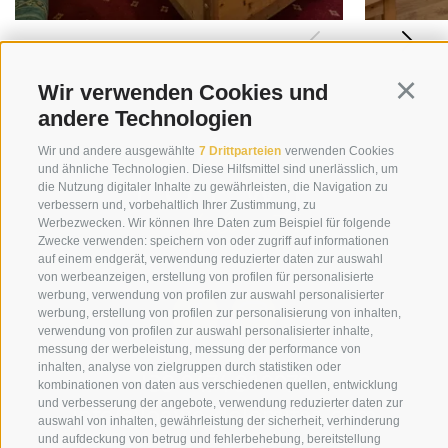
schriftlich erfolgen.
Hot-Whirlpool – blubberndes Erlebnis (gegen
HUNDE
Bezahlung)
Hunde sind nach Absprache in einigen Zimmern
Erlebnisdusche
Wir verwenden Cookies und
Continu
willkommen! Unkostenbetrag: 15,00 € pro Tag ohne
Relaxzone – Entspannung pur
andere Technologien
Futter. Bitte bringen Sie eine Decke oder einen
kuschelige Bademäntel
Hundekorb mit und haben Sie Verständnis, dass Ihr
Wir und andere ausgewählte
7 Drittparteien
verwenden Cookies
Sport- und Freizeitprogramm
und ähnliche Technologien. Diese Hilfsmittel sind unerlässlich, um
Vierbeiner zum Speiseraum, Aufenthaltsraum, Sky
die Nutzung digitaler Inhalte zu gewährleisten, die Navigation zu
FRÜHLING, SOMMER, HERBST
Pool und Wellnessbereich keinen Zutritt hat.
verbessern und, vorbehaltlich Ihrer Zustimmung, zu
Werbezwecken. Wir können Ihre Daten zum Beispiel für folgende
Eventuelle Schäden oder Spezialreinigung bei Abreise
Zwecke verwenden: speichern von oder zugriff auf informationen
Verleih von Nordic-Walking-Stöcken und
werden extra in Rechnung gestellt.
auf einem endgerät, verwendung reduzierter daten zur auswahl
Rucksäcken
von werbeanzeigen, erstellung von profilen für personalisierte
werbung, verwendung von profilen zur auswahl personalisierter
Fahrrad-Verleih 150 m entfernt
ANGELD
werbung, erstellung von profilen zur personalisierung von inhalten,
5 geführte Wanderungen pro Woche kostenlos
verwendung von profilen zur auswahl personalisierter inhalte,
Reservierungen gelten erst dann als bindend, wenn
messung der werbeleistung, messung der performance von
von Montag bis Freitag geführte Biketouren mit
eine Bestätigung per E-Mail, Fax oder Post seitens des
inhalten, analyse von zielgruppen durch statistiken oder
+39 0474 910070
einem geprüften Guide (gegen Unkostenbeitrag
kombinationen von daten aus verschiedenen quellen, entwicklung
Hotel Loewe dolomites erfolgt, sowie ein Angeld pro
und verbesserung der angebote, verwendung reduzierter daten zur
- Sonderpreis für unsere Gäste)
info@loewe-dolomites.com
Zimmer innerhalb 3 Tagen nach Buchungsdatum
auswahl von inhalten, gewährleistung der sicherheit, verhinderung
und aufdeckung von betrug und fehlerbehebung, bereitstellung